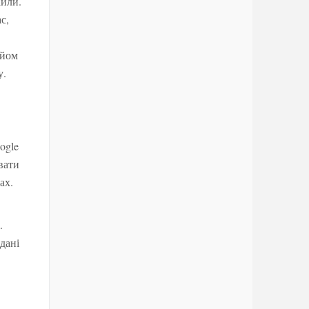
айли.
с,
ийом
у.
ogle
вати
ах.
.
дані