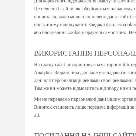
Для коректного відображення вмісту та зручнос
Це невеликі файли, які зберігаються на вашому 
наприклад, якою мовою ви переглядаєте сайт і я
наступному відвідуванні. Завдяки файлам cookie
або блокування cookie у браузері самостійно. Н
ВИКОРИСТАННЯ ПЕРСОНАЛ
На цьому сайті використовується сторонній інтер
Analytics. Зібрані ним дані можуть надаватися і
дані для персоналізації реклами своєї рекламної
Там же ви можете відмовитись від збору ними п
Ми не передаємо персональні дані іншим організ
Виняток становить лише передача інформації за
дії.
ПОСИЛАННЯ НА ІНШІ САЙТ