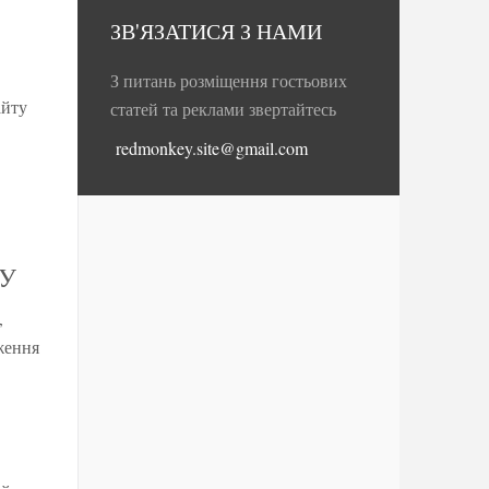
ЗВ'ЯЗАТИСЯ З НАМИ
З питань розміщення гостьових
айту
статей та реклами звертайтесь
redmonkey.site@gmail.com
ТУ
,
ження