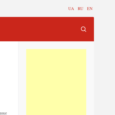
UA
RU
EN
лике