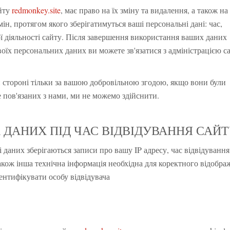
айту
redmonkey.site
, має право на їх зміну та видалення, а також на
ін, протягом якого зберігатимуться ваші персональні дані: час,
ї діяльності сайту. Після завершення використання ваших даних
своїх персональних даних ви можете зв'язатися з адміністрацією с
й стороні тільки за вашою добровільною згодою, якщо вони були
не пов'язаних з нами, ми не можемо здійснити.
ДАНИХ ПІД ЧАС ВІДВІДУВАННЯ САЙ
і даних зберігаються записи про вашу IP адресу, час відвідування
акож інша технічна інформація необхідна для коректного відобра
ентифікувати особу відвідувача