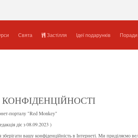
урси
Свята
Застілля
Ідеї подарунків
Поради
 КОНФІДЕНЦІЙНОСТІ
рнет-порталу "Red Monkey"
едакція діє з 08.09.2023 )
я зберігати вашу конфіденційність в Інтернеті. Ми приділяємо ве