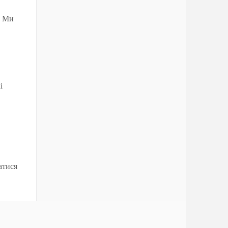
. Ми
і
атися