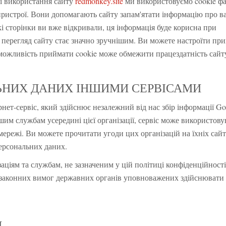
ті використання сайту
redmonkey.site
ми використовуємо cookie ф
пристрої. Вони допомагають сайту запам'ятати інформацію про ва
кі сторінки ви вже відкривали, ця інформація буде корисна при
 перегляд сайту стає значно зручнішим. Ви можете настроїти пр
еможливість приймати cookie може обмежити працездатність сайт
ЬНИХ ДАНИХ ІНШИМИ СЕРВІСАМИ
нет-сервіс, який здійснює незалежний від нас збір інформації Go
ншим службам усередині цієї організації, сервіс може використову
 мережі. Ви можете прочитати угоди цих організацій на їхніх сайт
ерсональних даних.
аціям та службам, не зазначеним у цій політиці конфіденційності
 законних вимог державних органів уповноважених здійснювати 
И