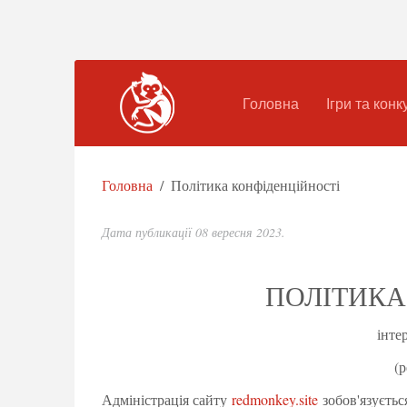
Головна
Ігри та конк
Головна
Політика конфіденційності
Дата публикації
08 вересня 2023
.
ПОЛІТИКА
інте
(р
Адміністрація сайту
redmonkey.site
зобов'язуєтьс