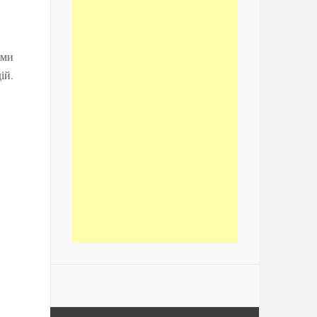
ами
ій.